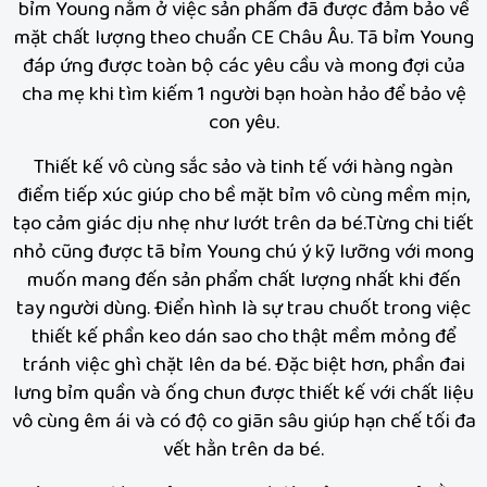
bỉm Young nằm ở việc sản phẩm đã được đảm bảo về
mặt chất lượng theo chuẩn CE Châu Âu. Tã bỉm Young
đáp ứng được toàn bộ các yêu cầu và mong đợi của
cha mẹ khi tìm kiếm 1 người bạn hoàn hảo để bảo vệ
con yêu.
Thiết kế vô cùng sắc sảo và tinh tế với hàng ngàn
điểm tiếp xúc giúp cho bề mặt bỉm vô cùng mềm mịn,
tạo cảm giác dịu nhẹ như lướt trên da bé.Từng chi tiết
nhỏ cũng được tã bỉm Young chú ý kỹ lưỡng với mong
muốn mang đến sản phẩm chất lượng nhất khi đến
tay người dùng. Điển hình là sự trau chuốt trong việc
thiết kế phần keo dán sao cho thật mềm mỏng để
tránh việc ghì chặt lên da bé. Đặc biệt hơn, phần đai
lưng bỉm quần và ống chun được thiết kế với chất liệu
vô cùng êm ái và có độ co giãn sâu giúp hạn chế tối đa
vết hằn trên da bé.