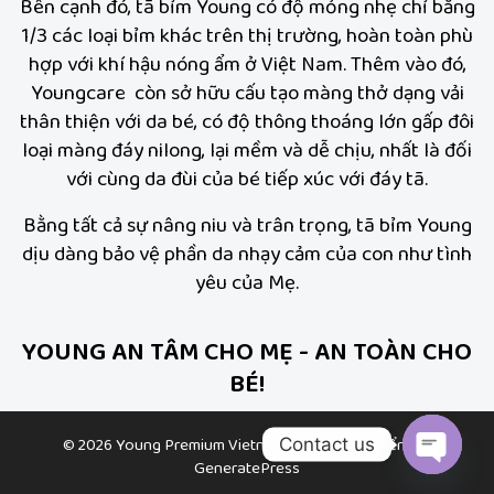
Bên cạnh đó, tã bỉm Young có độ mỏng nhẹ chỉ bằng
1/3 các loại bỉm khác trên thị trường, hoàn toàn phù
hợp với khí hậu nóng ẩm ở Việt Nam. Thêm vào đó,
Youngcare còn sở hữu cấu tạo màng thở dạng vải
thân thiện với da bé, có độ thông thoáng lớn gấp đôi
loại màng đáy nilong, lại mềm và dễ chịu, nhất là đối
với cùng da đùi của bé tiếp xúc với đáy tã.
Bằng tất cả sự nâng niu và trân trọng, tã bỉm Young
dịu dàng bảo vệ phần da nhạy cảm của con như tình
yêu của Mẹ.
YOUNG AN TÂM CHO MẸ - AN TOÀN CHO
BÉ!
© 2026 Young Premium Vietnam
• Được phát triển bởi
Contact us
GeneratePress
Open