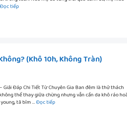
ngủ
Bỉm
Đọc tiếp
ngon
nào
xuyên
giữ
đêm
khô
10
tiếng
tốt
hông? (Khô 10h, Không Tràn)
nhất?
Test
thực
tế
khiến
iải Đáp Chi Tiết Từ Chuyên Gia Ban đêm là thử thách
mẹ
g, không thể thay giữa chừng nhưng vẫn cần da khô ráo ho
Bỉm
bất
 young, tã bỉm …
Đọc tiếp
Young
ngờ
Ban
Đêm