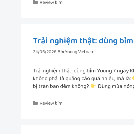
Danh
Review bỉm
mục
Trải nghiệm thật: dùng bỉm
24/05/2026
Bởi
Young Vietnam
Trải nghiệm thật: dùng bỉm Young 7 ngày K
không phải là quảng cáo quá nhiều, mà là:
bị tràn ban đêm không?
Dùng mùa nóng
Danh
Review bỉm
mục