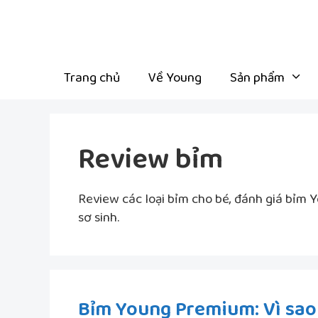
Chuyển
đến
nội
dung
Trang chủ
Về Young
Sản phẩm
Review bỉm
Review các loại bỉm cho bé, đánh giá bỉm
sơ sinh.
Bỉm Young Premium: Vì sao