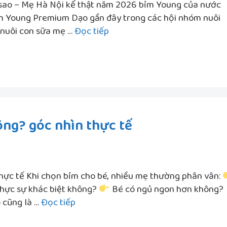
sao – Mẹ Hà Nội kể thật năm 2026 bỉm Young của nước
ỉm Young Premium Dạo gần đây trong các hội nhóm nuôi
Bỉm
 nuôi con sữa mẹ …
Đọc tiếp
Young
của
nước
nào?
Dùng
thật
ông? góc nhìn thực tế
thấy
sao
–
Mẹ
Hà
hực tế Khi chọn bỉm cho bé, nhiều mẹ thường phân vân:
Nội
hực sự khác biệt không?
Bé có ngủ ngon hơn không?
Bỉm
kể
 cũng là …
Đọc tiếp
Young
thật