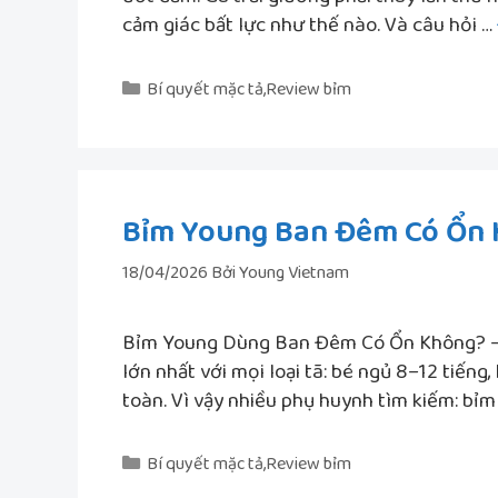
cảm giác bất lực như thế nào. Và câu hỏi …
Danh
Bí quyết mặc tả
,
Review bỉm
mục
Bỉm Young Ban Đêm Có Ổn K
18/04/2026
Bởi
Young Vietnam
Bỉm Young Dùng Ban Đêm Có Ổn Không? — G
lớn nhất với mọi loại tã: bé ngủ 8–12 tiến
toàn. Vì vậy nhiều phụ huynh tìm kiếm: bỉm
Danh
Bí quyết mặc tả
,
Review bỉm
mục