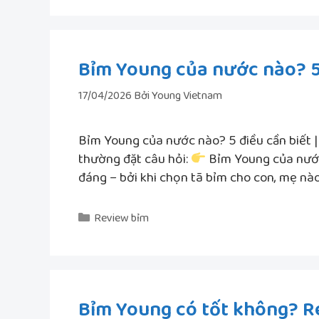
Bỉm Young của nước nào? 5
17/04/2026
Bởi
Young Vietnam
Bỉm Young của nước nào? 5 điều cần biết 
thường đặt câu hỏi:
Bỉm Young của nước
đáng – bởi khi chọn tã bỉm cho con, mẹ n
Danh
Review bỉm
mục
Bỉm Young có tốt không? Re