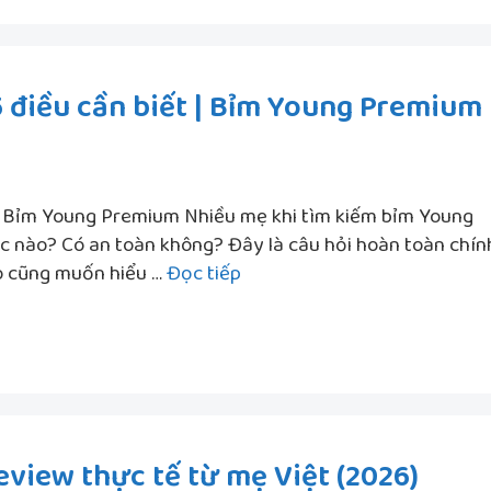
Có
Ổn
Không?
 điều cần biết | Bỉm Young Premium
(Khô
10h,
Không
Tràn)
| Bỉm Young Premium Nhiều mẹ khi tìm kiếm bỉm Young
 nào? Có an toàn không? Đây là câu hỏi hoàn toàn chín
Bỉm
ào cũng muốn hiểu …
Đọc tiếp
Young
của
nước
nào?
5
điều
view thực tế từ mẹ Việt (2026)
cần