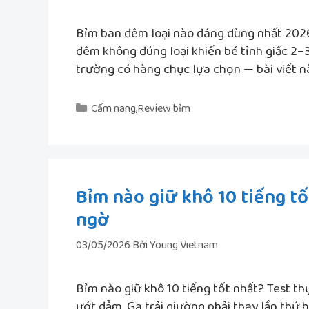
Bỉm ban đêm loại nào đáng dùng nhất 202
đêm không đúng loại khiến bé tỉnh giấc 2–3
trường có hàng chục lựa chọn — bài viết n
Danh
Cẩm nang
,
Review bỉm
mục
Bỉm nào giữ khô 10 tiếng tố
ngờ
03/05/2026
Bởi
Young Vietnam
Bỉm nào giữ khô 10 tiếng tốt nhất? Test th
ướt đẫm. Ga trải giường phải thay lần thứ 