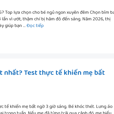
6? Top lựa chọn cho bé ngủ ngon xuyên đêm Chọn bỉm b
 lần vì ướt, thậm chí bị hăm đỏ đến sáng. Năm 2026, thị
Bỉm
ày giúp bạn …
Đọc tiếp
ban
đêm
loại
nào
đáng
dùng
t nhất? Test thực tế khiến mẹ bất
nhất
2026?
Top
lựa
chọn
cho
ực tế khiến mẹ bất ngờ 3 giờ sáng. Bé khóc thét. Lưng áo
bé
hai trong tuần. Nếu mẹ đã từng trải qua cảnh đó, mẹ hiểu