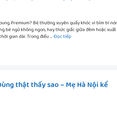
Young Premium? Bé thường xuyên quấy khóc vì bỉm bí nó
ng bé ngủ không ngon, hay thức giấc giữa đêm hoặc xuất
Bỉm
hời gian dài. Trong điều …
Đọc tiếp
Young
Premium:
Vì
sao
ngày
càng
ùng thật thấy sao – Mẹ Hà Nội kể
nhiều
mẹ
lựa
chọn?