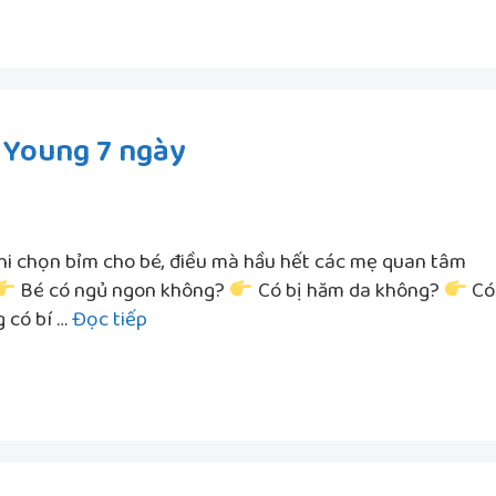
có
năm
đáng
2026
tiền
không?
góc
 Young 7 ngày
nhìn
thực
tế
hi chọn bỉm cho bé, điều mà hầu hết các mẹ quan tâm
Bé có ngủ ngon không?
Có bị hăm da không?
Có
Trải
 có bí …
Đọc tiếp
nghiệm
thật:
dùng
bỉm
Young
7