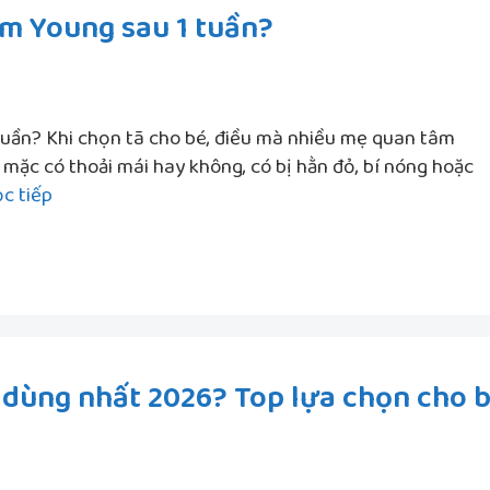
ỉm Young sau 1 tuần?
ngày
tuần? Khi chọn tã cho bé, điều mà nhiều mẹ quan tâm
 mặc có thoải mái hay không, có bị hằn đỏ, bí nóng hoặc
Vì
c tiếp
sao
nhiều
mẹ
đổi
sang
bỉm
 dùng nhất 2026? Top lựa chọn cho 
Young
sau
1
tuần?