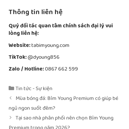
Thông tin liên hệ
Quý đối tác quan tâm chính sách đại lý vui
lòng liên hệ:
Website:
tabimyoung.com
TikTok:
@dyoung856
Zalo / Hotline:
0867 662 599
Danh
Tin tức - Sự kiện
mục
Điều
Mùa bóng đá: Bỉm Young Premium có giúp bé
hướng
ngủ ngon suốt đêm?
bài
Tại sao nhà phân phối nên chọn Bỉm Young
viết
Premium trong năm 2026?