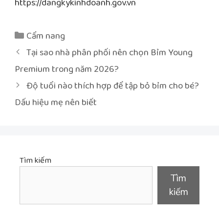
https://dangkykinhdoanh.gov.vn
Danh
Cẩm nang
mục
Điều
Tại sao nhà phân phối nên chọn Bỉm Young
hướng
Premium trong năm 2026?
bài
Độ tuổi nào thích hợp để tập bỏ bỉm cho bé?
viết
Dấu hiệu mẹ nên biết
Tìm kiếm
Tìm
kiếm