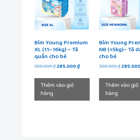
Bỉm Young Premium
Bỉm Young Pr
XL (11–16kg) – Tã
NB (<5kg)– Tã d
quần cho bé
cho bé
Giá
Giá
Giá
300.000
₫
285.000
₫
300.000
₫
285.00
gốc
hiện
gốc
là:
tại
là:
Thêm vào giỏ
Thêm vào giỏ
300.000 ₫.
là:
300.000 
hàng
hàng
285.000 ₫.