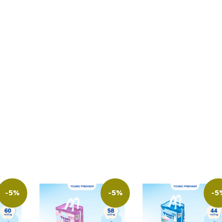
-5%
-5%
-5