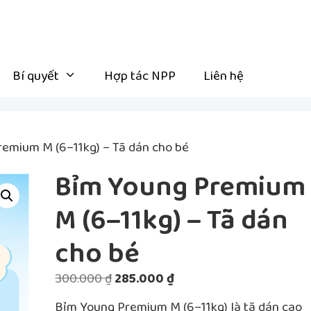
Bí quyết
Hợp tác NPP
Liên hệ
emium M (6–11kg) – Tã dán cho bé
Bỉm Young Premium
M (6–11kg) – Tã dán
cho bé
Giá
Giá
300.000
₫
285.000
₫
gốc
hiện
Bỉm Young Premium M (6–11kg) là tã dán cao