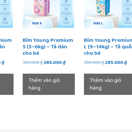
emium
Bỉm Young Premium
Bỉm Young Premiu
án
S (3–6kg) – Tã dán
L (9–14kg) – Tã quầ
cho bé
cho bé
Giá
Giá
Giá
Giá
Gi
0
₫
300.000
₫
285.000
₫
300.000
₫
285.000
₫
hiện
gốc
hiện
gốc
hi
tại
là:
tại
là:
tại
Thêm vào giỏ
Thêm vào giỏ
₫.
là:
300.000 ₫.
là:
300.000 ₫.
là:
hàng
hàng
285.000 ₫.
285.000 ₫.
28