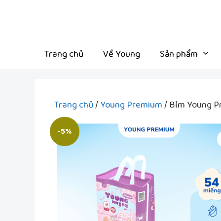
Chuyển
đến
nội
dung
Trang chủ
Về Young
Sản phẩm
Trang chủ
/
Young Premium
/ Bỉm Young Pr
-5%