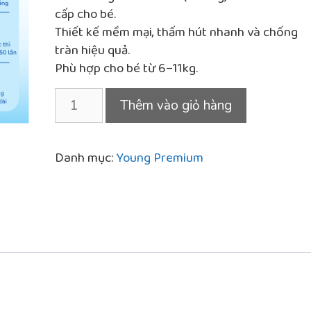
là:
tại
cấp cho bé.
300.000 ₫.
là:
Thiết kế mềm mại, thấm hút nhanh và chống
285.000 ₫.
tràn hiệu quả.
Phù hợp cho bé từ 6–11kg.
Bỉm
Thêm vào giỏ hàng
Young
Premium
M
Danh mục:
Young Premium
(6–
11kg)
–
Tã
dán
cho
bé
số