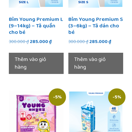
Bỉm Young Premium L
Bỉm Young Premium S
(9–14kg) – Tã quần
(3–6kg) – Tã dán cho
cho bé
bé
Giá
Giá
Giá
Giá
300.000
₫
285.000
₫
300.000
₫
285.000
₫
gốc
hiện
gốc
hiện
là:
tại
là:
tại
Thêm vào giỏ
Thêm vào giỏ
300.000 ₫.
là:
300.000 ₫.
là:
hàng
hàng
285.000 ₫.
285.000 ₫.
-5%
-5%