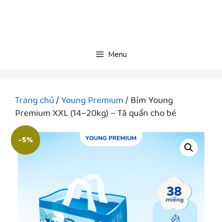
Chuyển
đến
nội
dung
Menu
Trang chủ
/
Young Premium
/ Bỉm Young
Premium XXL (14–20kg) – Tã quần cho bé
-5%