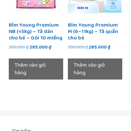
Bỉm Young Premium
Bỉm Young Premium
NB (<5kg) – Tã dán
M (6–11kg) – Tã quần
cho bé – Gói 10 miếng
cho bé
Giá
Giá
Giá
Giá
300.000
₫
285.000
₫
300.000
₫
285.000
₫
gốc
hiện
gốc
hiện
là:
tại
là:
tại
Thêm vào giỏ
Thêm vào giỏ
300.000 ₫.
là:
300.000 ₫.
là:
hàng
hàng
285.000 ₫.
285.000 ₫.