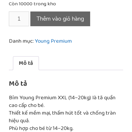
Còn 10000 trong kho
là:
tại
300.000 ₫.
là:
Bỉm
Thêm vào giỏ hàng
285.000 ₫.
Young
Premium
XXL
Danh mục:
Young Premium
(14–
20kg)
–
Mô tả
Tã
quần
Mô tả
cho
bé
Bỉm Young Premium XXL (14–20kg) là tã quần
số
cao cấp cho bé.
lượng
Thiết kế mềm mại, thấm hút tốt và chống tràn
hiệu quả.
Phù hợp cho bé từ 14–20kg.