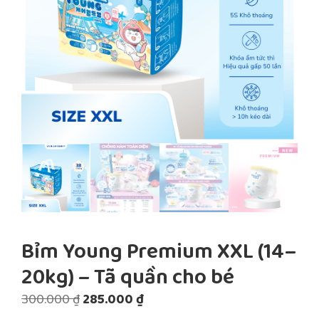
Bỉm Young Premium XXL (14–
20kg) – Tã quần cho bé
Giá
Giá
300.000
₫
285.000
₫
gốc
hiện