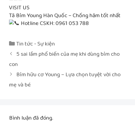
VISIT US
Tã Bỉm Young Hàn Quốc – Chống hăm tốt nhất
Hotline CSKH: 0961 053 788
Danh
Tin tức - Sự kiện
mục
Điều
5 sai lầm phổ biến của mẹ khi dùng bỉm cho
hướng
con
bài
Bỉm hữu cơ Young – Lựa chọn tuyệt vời cho
viết
mẹ và bé
Bình luận đã đóng.