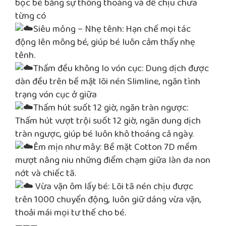
bọc bé bằng sự thông thoáng và dễ chịu chưa
từng có
Siêu mỏng – Nhẹ tênh: Hạn chế mọi tác
động lên mông bé, giúp bé luôn cảm thấy nhẹ
tênh.
Thấm đều không lo vón cục: Dung dịch được
dàn đều trên bề mặt lõi nén Slimline, ngăn tình
trạng vón cục ở giữa
Thấm hút suốt 12 giờ, ngăn tràn ngược:
Thấm hút vượt trội suốt 12 giờ, ngăn dung dịch
tràn ngược, giúp bé luôn khô thoáng cả ngày.
Êm mịn như mây: Bề mặt Cotton 7D mềm
mượt nâng niu những điểm chạm giữa làn da non
nớt và chiếc tã.
Vừa vặn ôm lấy bé: Lõi tã nén chịu được
trên 1000 chuyển động, luôn giữ dáng vừa vặn,
thoải mái mọi tư thế cho bé.
———