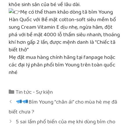
khỏe sinh sản của bé về lâu dài.
Mẹ có thể tham khảo dòng tã bỉm Young
Hàn Quốc với Bề mặt cotton-soft siêu mềm bổ
sung Cream Vitamin E dịu nhẹ, ngừa hăm, đột
phá với bề mặt 4000 lỗ thấm siêu nhanh, thoáng
khí hơn gấp 2 lần, được mệnh danh là “Chiếc tã
biết thở”
Mẹ đặt mua hàng chính hãng tại fanpage hoặc
các đại lý phân phối bỉm Young trên toàn quốc
nhé
Danh
Tin tức - Sự kiện
mục
Điều
Bỉm Young “chân ái” cho mùa hè mẹ đã
hướng
biết chưa ?
bài
5 sai lầm phổ biến của mẹ khi dùng bỉm cho
viết