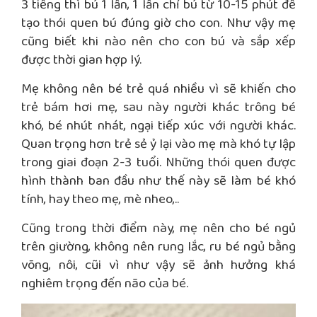
3 tiếng thì bú 1 lần, 1 lần chỉ bú từ 10-15 phút để
tạo thói quen bú đúng giờ cho con. Như vậy mẹ
cũng biết khi nào nên cho con bú và sắp xếp
được thời gian hợp lý.
Mẹ không nên bé trẻ quá nhiều vì sẽ khiến cho
trẻ bám hơi mẹ, sau này người khác trông bé
khó, bé nhút nhát, ngại tiếp xúc với người khác.
Quan trọng hơn trẻ sẻ ỷ lại vào mẹ mà khó tự lập
trong giai đoạn 2-3 tuổi. Những thói quen được
hình thành ban đầu như thế này sẽ làm bé khó
tính, hay theo mẹ, mè nheo,..
Cũng trong thời điểm này, mẹ nên cho bé ngủ
trên giường, không nên rung lắc, ru bé ngủ bằng
võng, nôi, cũi vì như vậy sẽ ảnh hưởng khá
nghiêm trọng đến não của bé.