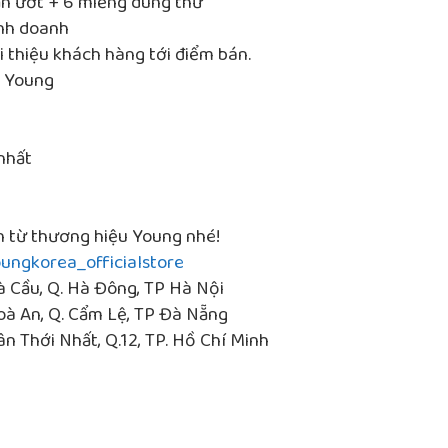
ăn ướt + 6 miếng dùng thử
inh doanh
 thiệu khách hàng tới điểm bán.
a Young
nhất
 từ thương hiệu Young nhé!
oungkorea_officialstore
à Cầu, Q. Hà Đông, TP Hà Nội
oà An, Q. Cẩm Lệ, TP Đà Nẵng
n Thới Nhất, Q.12, TP. Hồ Chí Minh