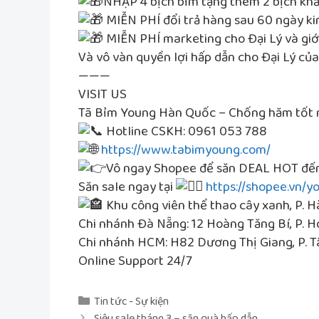
NHẬP 4 bịch bỉm tặng thêm 2 bịch kh
MIỄN PHÍ đổi trả hàng sau 60 ngày k
MIỄN PHÍ marketing cho Đại Lý và giới
Và vô vàn quyền lợi hấp dẫn cho Đại Lý củ
———
VISIT US
Tã Bỉm Young Hàn Quốc – Chống hăm tốt 
Hotline CSKH: 0961 053 788
https://www.tabimyoung.com/
Vô ngay Shopee để săn DEAL HOT đến
Săn sale ngay tại
https://shopee.vn/y
Khu công viên thể thao cây xanh, P. H
Chi nhánh Đà Nẵng: 12 Hoàng Tăng Bí, P. H
Chi nhánh HCM: H82 Dương Thị Giang, P. Tâ
Online Support 24/7
Danh
Tin tức - Sự kiện
Điều
mục
Siêu sale tháng 3 – săn quà hấp dẫn