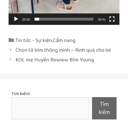
00:00
00:41
Danh
Tin tức - Sự kiện
,
Cẩm nang
mục
Điều
Chọn tã bỉm thông minh – Rinh quà cho bé
hướng
KOL mẹ Huyền Rewiew Bỉm Young
bài
viết
Tìm kiếm
Tìm
kiếm